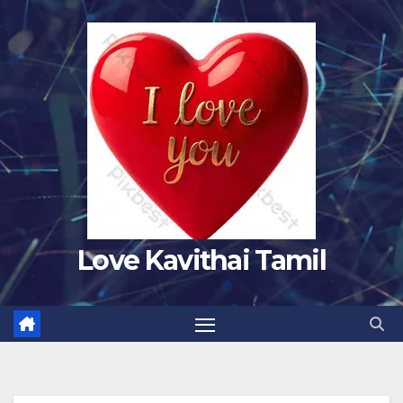
Skip
to
content
Love Kavithai Tamil