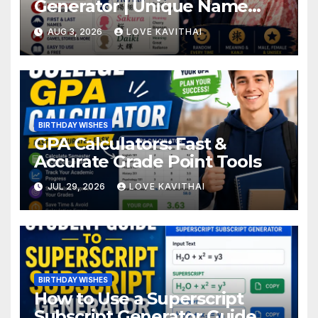
Generator | Unique Name
Ideas Online
AUG 3, 2026
LOVE KAVITHAI
BIRTHDAY WISHES
GPA Calculators: Fast &
Accurate Grade Point Tools
JUL 29, 2026
LOVE KAVITHAI
BIRTHDAY WISHES
How to Use a Superscript
Subscript Generator Guide