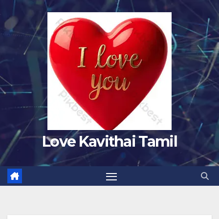
Skip
to
content
Love Kavithai Tamil