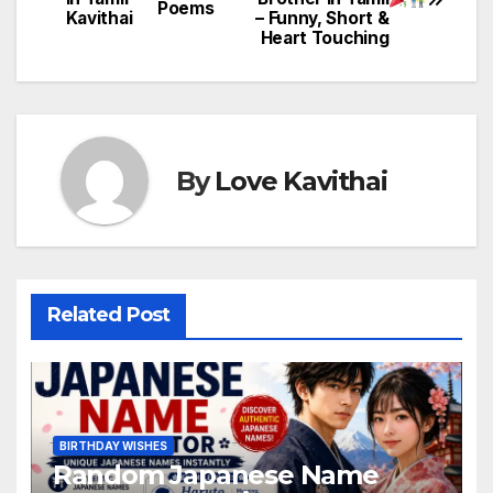
navigation
Poems
Kavithai
– Funny, Short &
Heart Touching
By
Love Kavithai
Related Post
BIRTHDAY WISHES
Random Japanese Name