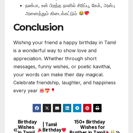
நண்பா, உன் பிறந்த நாளில் சிரிப்பு, கேக், அன்பு
அனைத்தும் கிடைக்கட்டும்
Conclusion
Wishing your friend a happy birthday in Tamil
is a wonderful way to show love and
appreciation. Whether through short
messages, funny wishes, or poetic kavithai,
your words can make their day magical.
Celebrate friendship, laughter, and happiness
every year
Birthday
150+ Birthday
Post
| Tamil
Wishes
Wishes for
Birthday
in Tamil
Brother in Tamil