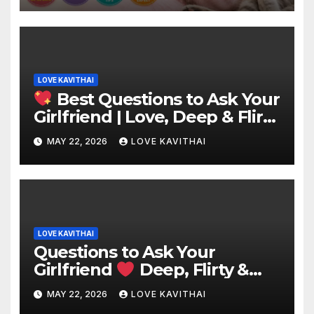
LOVE KAVITHAI
Best Questions to Ask Your
Girlfriend | Love, Deep & Flirty
Questions
MAY 22, 2026
LOVE KAVITHAI
LOVE KAVITHAI
Questions to Ask Your
Girlfriend
Deep, Flirty &
Love Questions
MAY 22, 2026
LOVE KAVITHAI