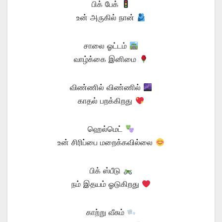
பிக் பேக்
உன் அருகில் நான்
சாலை ஓட்டம்
வாழ்க்கை இனிமை
விண்ணில் விண்ணில்
காதல் பறக்கிறது
ஹெல்மெட்
உன் சிரிப்பை மறைக்கவில்லை
பிக் ஸ்பீடு
நம் இதயம் ஓடுகிறது
காற்று வீசும்