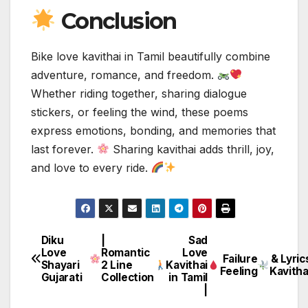
Conclusion
Bike love kavithai in Tamil beautifully combine
adventure, romance, and freedom.
Whether riding together, sharing dialogue
stickers, or feeling the wind, these poems
express emotions, bonding, and memories that
last forever.
Sharing kavithai adds thrill, joy,
and love to every ride.
Diku
|
Sad
Post
Love
Romantic
Love
Failure
& Lyric
Shayari
2 Line
Kavithai
navigation
Feeling
Kavitha
Gujarati
Collection
in Tamil
|