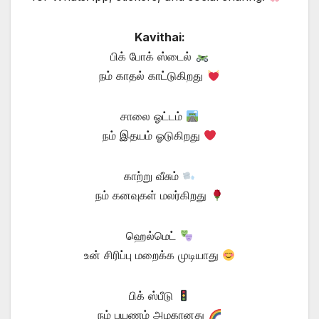
Kavithai:
பிக் போக் ஸ்டைல்
நம் காதல் காட்டுகிறது
சாலை ஓட்டம்
நம் இதயம் ஓடுகிறது
காற்று வீசும்
நம் கனவுகள் மலர்கிறது
ஹெல்மெட்
உன் சிரிப்பு மறைக்க முடியாது
பிக் ஸ்பீடு
நம் பயணம் அழகானது