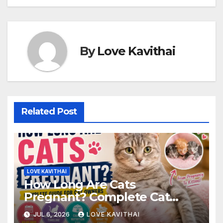
By
Love Kavithai
Related Post
LOVE KAVITHAI
How Long Are Cats
Pregnant? Complete Cat
Pregnancy Timeline & Care
JUL 6, 2026
LOVE KAVITHAI
Guide (2026)