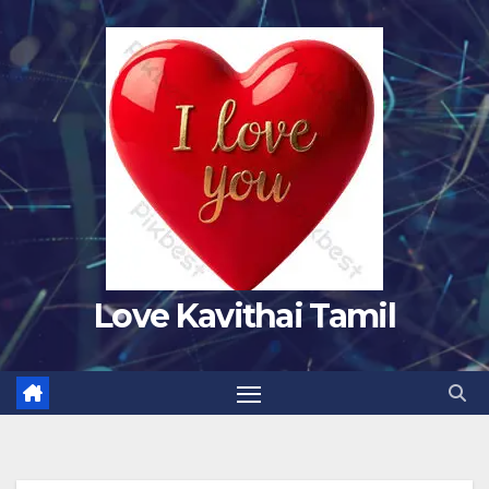
Skip
to
content
Love Kavithai Tamil